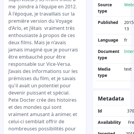
Source
Webs
me joindre à l'équipe en 2012.
type
À l'époque, je travaillais sur la
première version du Voyage
Published
2015
d’Arlo, et j’étais vraiment très
13
enthousiaste à propos de ces
Language
fr
deux films. Mais je n’avais
jamais imaginé que je pourrais
Document
Inte
être embauché pour être
type
responsable sur Vice-Versa.
Media
text
J’avais des informations sur les
type
prémisses du film, et je savais
qu'il avait un potentiel pour
devenir puissant et spécial.
Metadata
Pete Docter crée des histoires
et des mondes qui sont
Id
37
vraiment amusant à animer, et
celui-ci semblait offrir de
Availability
Fr
nombreuses possibilités pour
Inserted
201