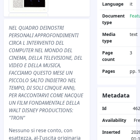
Language
it
Document
Feat
type
NEL QUADRO DEINOSTRI
Media
text
PERSONALI APPROFONDIMENTI
type
CIRCA L INTERVENTO DEL
COMPUTER NEL MONDO DEL
Page
3
CINEMA, DELLA TELEVISIONE, DEL
count
VIDEO E DELLA MUSICA,
Pages
pp. 
FACCIAMO QUESTO MESE UN
PICCOLO SALTO INDIETRO NEL
TEMPO, DI SOLI CINQUE ANN),
Metadata
PER RACCONTARVI COME NACQUE
UN FILM FONDAMENTALE DELLA
Id
46
WALT DISNEY PRODUCTIONS:
"TRON"
Availability
Fr
Nessuno si rese conto, con
Inserted
202
esattezza, al-I'uscita originaria
01-