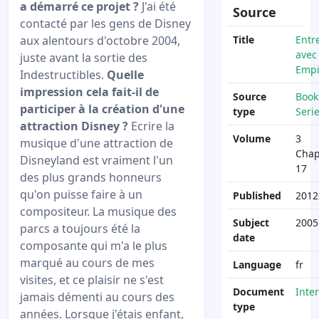
a démarré ce projet ?
J'ai été
Source
contacté par les gens de Disney
aux alentours d'octobre 2004,
Title
Entr
avec
juste avant la sortie des
Empi
Indestructibles.
Quelle
impression cela fait-il de
Source
Book
participer à la création d'une
type
Seri
attraction Disney ?
Ecrire la
Volume
3
musique d'une attraction de
Chap
Disneyland est vraiment l'un
17
des plus grands honneurs
qu'on puisse faire à un
Published
2012
compositeur. La musique des
Subject
2005
parcs a toujours été la
date
composante qui m'a le plus
marqué au cours de mes
Language
fr
visites, et ce plaisir ne s'est
Document
Inte
jamais démenti au cours des
type
années. Lorsque j'étais enfant,