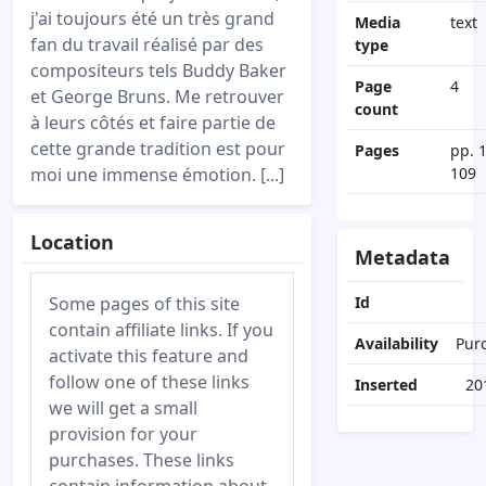
j'ai toujours été un très grand
Media
text
fan du travail réalisé par des
type
compositeurs tels Buddy Baker
Page
4
et George Bruns. Me retrouver
count
à leurs côtés et faire partie de
cette grande tradition est pour
Pages
pp. 
moi une immense émotion. [...]
109
Location
Metadata
Some pages of this site
Id
contain affiliate links. If you
Availability
Pur
activate this feature and
follow one of these links
Inserted
20
we will get a small
provision for your
purchases. These links